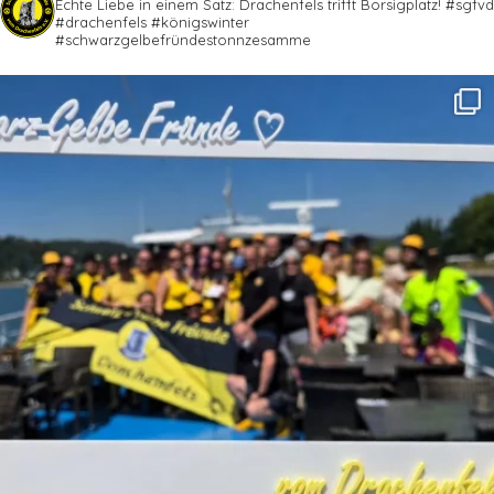
Echte Liebe in einem Satz:
Drachenfels trifft Borsigplatz!
#sgfvd
#drachenfels #königswinter
#schwarzgelbefründestonnzesamme