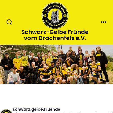
Zum
Inhalt
springen
Suche
Men
Schwarz-Gelbe Fründe
ein-/ausblenden
vom Drachenfels e.V.
schwarz.gelbe.fruende