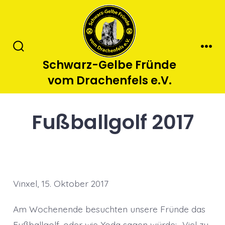
Zum
Inhalt
springen
Suche
Men
Schwarz-Gelbe Fründe
ein-/ausblenden
vom Drachenfels e.V.
Fußballgolf 2017
Vinxel, 15. Oktober 2017
Am Wochenende besuchten unsere Fründe das
Fußballgolf, oder wie Yoda sagen würde: „Viel zu