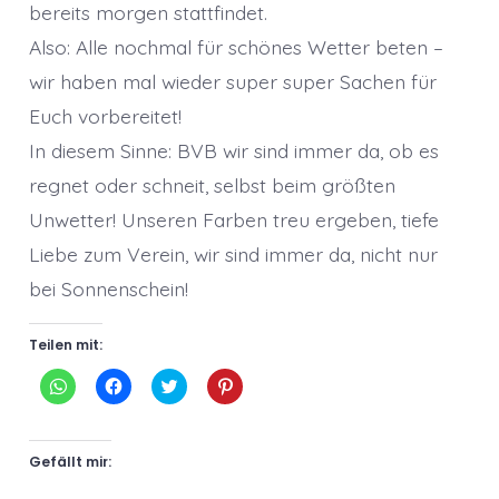
bereits morgen stattfindet.
Also: Alle nochmal für schönes Wetter beten –
wir haben mal wieder super super Sachen für
Euch vorbereitet!
In diesem Sinne: BVB wir sind immer da, ob es
regnet oder schneit, selbst beim größten
Unwetter! Unseren Farben treu ergeben, tiefe
Liebe zum Verein, wir sind immer da, nicht nur
bei Sonnenschein!
Teilen mit:
K
K
K
K
l
l
l
l
i
i
i
i
c
c
c
c
k
k
k
k
e
,
,
,
Gefällt mir:
n
u
u
u
,
m
m
m