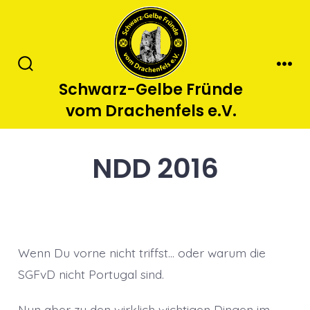
Zum
Inhalt
springen
Suche
Men
Schwarz-Gelbe Fründe
ein-/ausblenden
vom Drachenfels e.V.
NDD 2016
Wenn Du vorne nicht triffst… oder warum die
SGFvD nicht Portugal sind.
Nun aber zu den wirklich wichtigen Dingen im