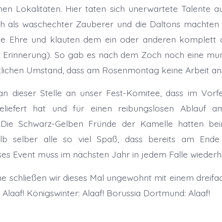
hen Lokalitäten. Hier taten sich unerwartete Talente auf
ch als waschechter Zauberer und die Daltons machte
le Ehre und klauten dem ein oder anderen komplett d
r Erinnerung). So gab es nach dem Zoch noch eine mun
klichen Umstand, dass am Rosenmontag keine Arbeit an
n dieser Stelle an unser Fest-Komitee, dass im Vorfe
eliefert hat und für einen reibungslosen Ablauf 
 Die Schwarz-Gelben Fründe der Kamelle hatten be
alb selber alle so viel Spaß, dass bereits am En
eses Event muss im nächsten Jahr in jedem Falle wiederh
ne schließen wir dieses Mal ungewohnt mit einem dreif
Alaaf! Königswinter: Alaaf! Borussia Dortmund: Alaaf!