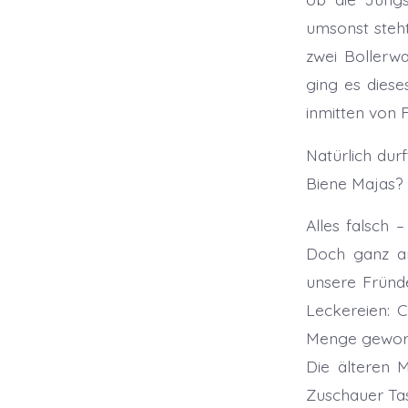
umsonst steht
zwei Bollerw
ging es diese
inmitten von 
Natürlich dur
Biene Majas?
Alles falsch 
Doch ganz an
unsere Fründe
Leckereien: C
Menge geworf
Die älteren 
Zuschauer Ta