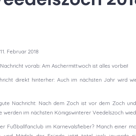
11. Februar 2018
 Nachricht vorab: Am Aschermittwoch ist alles vorbei!
richt direkt hinterher: Auch im nächsten Jahr wird w
 gute Nachricht: Nach dem Zoch ist vor dem Zoch und
e werden im nächsten Königswinterer Veedelszoch wied
r Fußballfanclub im Karnevalsfieber? Manch einer mag
 und Mädels der Fründe jetzt total jeck jeworde si