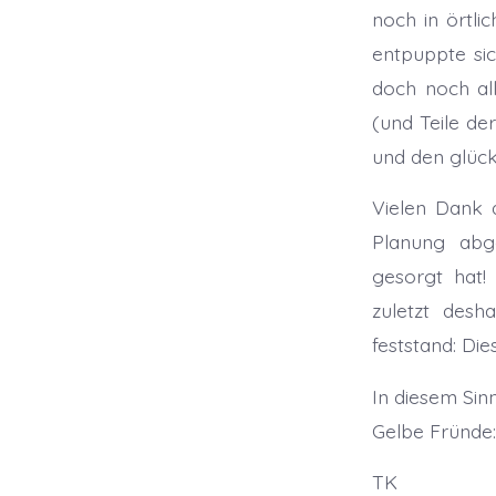
noch in örtlic
entpuppte si
doch noch al
(und Teile de
und den glüc
Vielen Dank a
Planung abg
gesorgt hat!
zuletzt desh
feststand: Di
In diesem Sin
Gelbe Fründe: 
TK