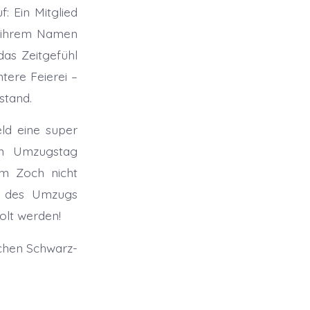
: Ein Mitglied
n ihrem Namen
as Zeitgefühl
tere Feierei –
stand.
ld eine super
am Umzugstag
im Zoch nicht
de des Umzugs
olt werden!
achen Schwarz-