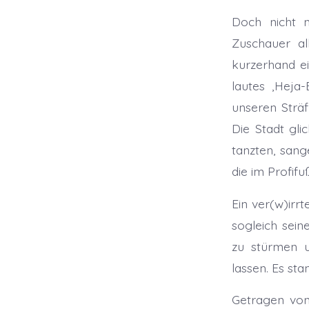
Doch nicht 
Zuschauer al
kurzerhand ei
lautes ‚Heja
unseren Sträf
Die Stadt gli
tanzten, san
die im Profif
Ein ver(w)irr
sogleich sein
zu stürmen u
lassen. Es sta
Getragen von