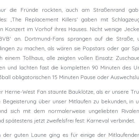
nur die Fründe rockten, auch am Straßenrand ga
les: ‚The Replacement Killers‘ gaben mit Schlagzeu
n Konzert im Vorhof ihres Hauses. Nicht wenige Jecke
-BVB‘ an. Dortmund-Fans sprangen auf die Straße,
lingen zu machen, als wären sie Popstars oder gar Sp
ch einem Tollhaus, alle zeigten vollen Einsatz: Zuscha
gen und lachten fast die kompletten 90 Minuten des 
ußball obligatorischen 15 Minuten Pause oder Auswechsl
ter Herne-West Fan staunte Bauklötze, als er unsere T
e Begeisterung über unser Mitlaufen zu bekunden, in 
nd sich mit dem normalerweise ungeliebten Rivalen
nd spätestens jetzt zweifelsfrei fest: Karneval verbindet.
 der guten Laune ging es für einige der Mitlaufende