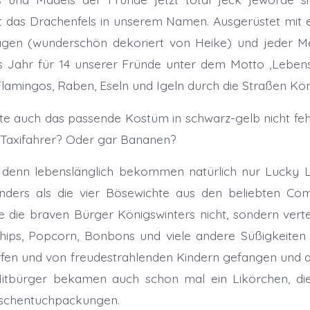
 das Drachenfels in unserem Namen. Ausgerüstet mit e
agen (wunderschön dekoriert von Heike) und jeder 
s Jahr für 14 unserer Fründe unter dem Motto ‚Lebens
Flamingos, Raben, Eseln und Igeln durch die Straßen Kön
fte auch das passende Kostüm in schwarz-gelb nicht fe
 Taxifahrer? Oder gar Bananen?
– denn lebenslänglich bekommen natürlich nur Lucky L
ders als die vier Bösewichte aus den beliebten Com
 die braven Bürger Königswinters nicht, sondern verte
hips, Popcorn, Bonbons und viele andere Süßigkeiten 
en und von freudestrahlenden Kindern gefangen und 
Mitbürger bekamen auch schon mal ein Likörchen, di
schentuchpackungen.