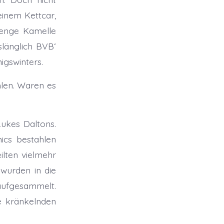
inem Kettcar,
Menge Kamelle
länglich BVB‘
igswinters.
hlen. Waren es
ukes Daltons.
ics bestahlen
ilten vielmehr
wurden in die
aufgesammelt.
e kränkelnden