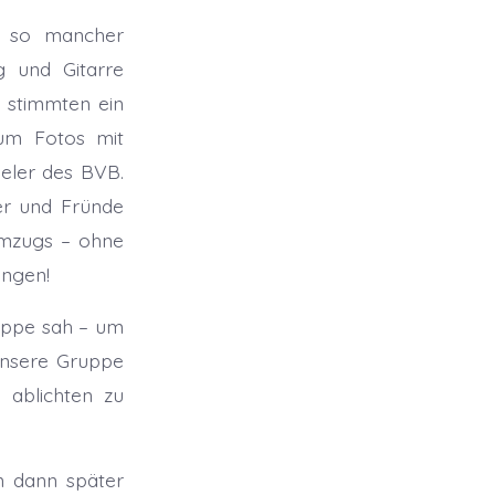
b so mancher
g und Gitarre
 stimmten ein
 um Fotos mit
ieler des BVB.
uer und Fründe
Umzugs – ohne
ungen!
ruppe sah – um
unsere Gruppe
 ablichten zu
n dann später