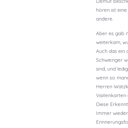
Demut besche
hören ist ein
andere.
Aber es gab n
weiterkam, wu
Auch das ein 
Schwieriger w
sind, und ledi
wenn so manch
Herren Watzk
Visitenkarten
Diese Erkennt
Immer wieder
Erinnerungsfo