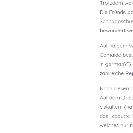
Trotzdem woll
Die Fründe po
Schnappschüs
bewundert wer
Auf halbem W
Gemälde besta
in german?“) 
zahlreiche Re
Nach diesem k
Auf dem Drac
eiskaltem (nat
das „kaputte 
welches nur n