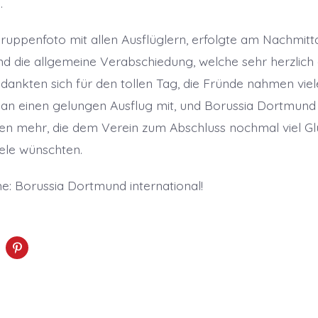
.
uppenfoto mit allen Ausflüglern, erfolgte am Nachmitta
nd die allgemeine Verabschiedung, welche sehr herzlich a
edankten sich für den tollen Tag, die Fründe nahmen vie
an einen gelungen Ausflug mit, und Borussia Dortmund 
n mehr, die dem Verein zum Abschluss nochmal viel Glü
ele wünschten.
ne: Borussia Dortmund international!
K
K
l
i
c
k
,
u
u
m
m