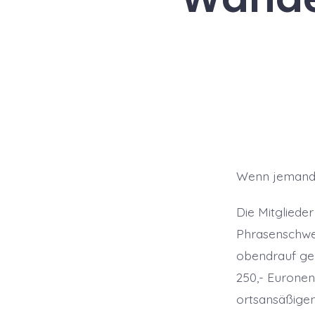
Wenn jemand e
Die Mitgliede
Phrasenschwe
obendrauf gel
250,- Eurone
ortsansäßigen