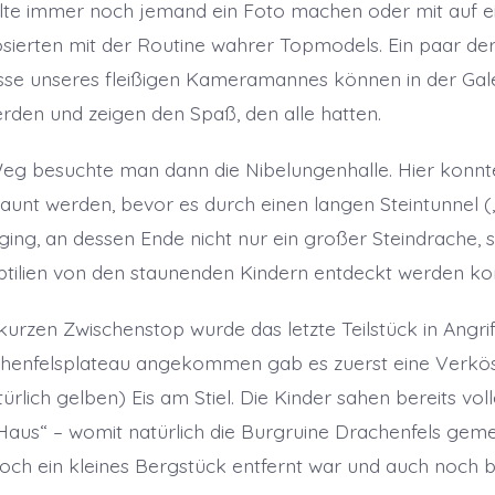
te immer noch jemand ein Foto machen oder mit auf ein
sierten mit der Routine wahrer Topmodels. Ein paar de
se unseres fleißigen Kameramannes können in der Gale
den und zeigen den Spaß, den alle hatten.
eg besuchte man dann die Nibelungenhalle. Hier konnt
unt werden, bevor es durch einen langen Steintunnel (
ging, an dessen Ende nicht nur ein großer Steindrache,
ptilien von den staunenden Kindern entdeckt werden ko
urzen Zwischenstop wurde das letzte Teilstück in Angr
henfelsplateau angekommen gab es zuerst eine Verkös
ürlich gelben) Eis am Stiel. Die Kinder sahen bereits vo
Haus“ – womit natürlich die Burgruine Drachenfels gemei
och ein kleines Bergstück entfernt war und auch noch 