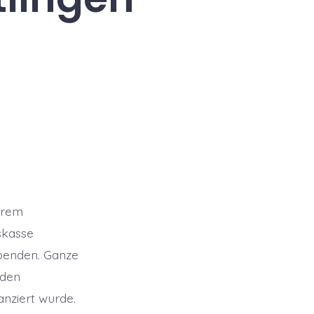
ihrem
skasse
spenden. Ganze
 den
anziert wurde.