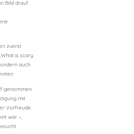
 Bild drauf.
r
rie
en zuerst
„What is scary
 sondern auch
nnten.
iff genommen.
tigung mit
ller Vorfreude
nt war –,
besucht