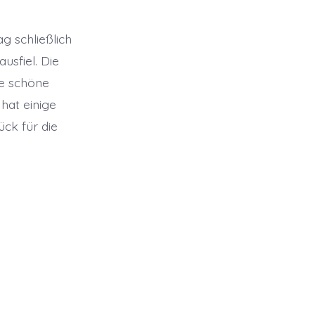
g schließlich
usfiel. Die
le schöne
hat einige
ck für die