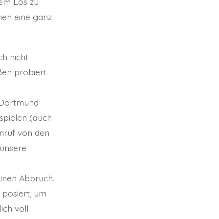
tem Los zu
nen eine ganz
h nicht
en probiert.
a Dortmund
 spielen (auch
nruf von den
 unsere
einen Abbruch.
 posiert, um
ch voll.