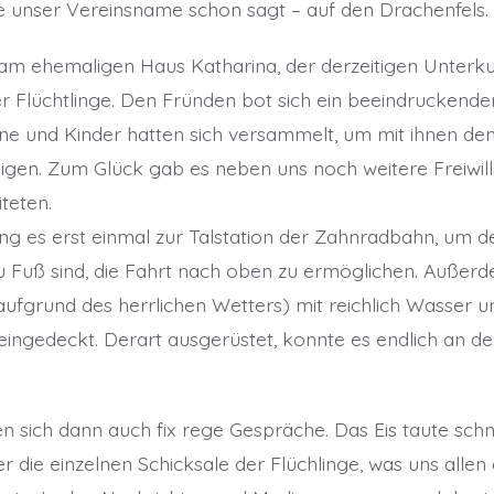
ie unser Vereinsname schon sagt – auf den Drachenfels.
 am ehemaligen Haus Katharina, der derzeitigen Unterku
r Flüchtlinge. Den Fründen bot sich ein beeindruckender
ne und Kinder hatten sich versammelt, um mit ihnen d
igen. Zum Glück gab es neben uns noch weitere Freiwilli
teten.
 es erst einmal zur Talstation der Zahnradbahn, um de
zu Fuß sind, die Fahrt nach oben zu ermöglichen. Außer
 aufgrund des herrlichen Wetters) mit reichlich Wasser u
ngedeckt. Derart ausgerüstet, konnte es endlich an de
en sich dann auch fix rege Gespräche. Das Eis taute schn
er die einzelnen Schicksale der Flüchlinge, was uns allen