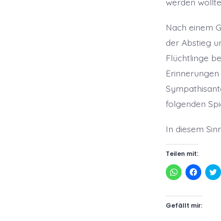
werden wollte
Nach einem Gr
der Abstieg u
Flüchtlinge b
Erinnerungen 
Sympathisante
folgenden Spi
In diesem Sin
Teilen mit:
K
K
l
l
l
i
i
i
c
c
c
k
k
k
e
,
,
Gefällt mir:
n
u
,
m