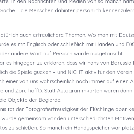
rte. In den Nachrichten und Medien von so manch har
e Sache – die Menschen dahinter persönlich kennenzuler
atürlich auch erfreulichere Themen. Wo man mit Deutsc
rde es mit Englisch oder schließlich mit Händen und Füß
oder andere Wort auf Persisch wurde ausgetauscht.
ar es hingegen zu erklären, dass wir Fans von Borussi
glich die Spiele gucken – und NICHT aktiv für den Verein
 einer von uns wahrscheinlich noch immer auf einen A
e und Zorc hofft). Statt Autogrammkarten waren dann
 die Objekte der Begierde.
nis tat der Fotografierfreudigkeit der Flüchlinge aber k
 wurde gemeinsam vor den unterschiedlichsten Motiven
tos zu schießen. So manch ein Handyspeicher war plötzli