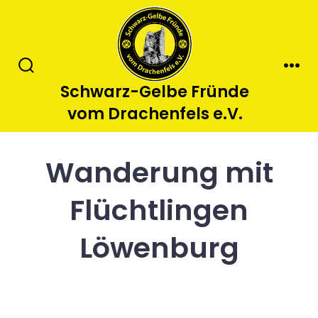
Zum
Inhalt
springen
Suche
Men
Schwarz-Gelbe Fründe
ein-/ausblenden
vom Drachenfels e.V.
Wanderung mit
Flüchtlingen
Löwenburg