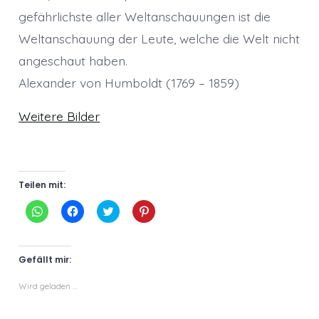
gefährlichste aller Weltanschauungen ist die
Weltanschauung der Leute, welche die Welt nicht
angeschaut haben.
Alexander von Humboldt (1769 – 1859)
Weitere Bilder
Teilen mit:
K
K
K
K
l
l
l
l
i
i
i
i
c
c
c
c
k
k
k
k
e
,
,
,
Gefällt mir:
n
u
u
u
,
m
m
m
u
a
ü
a
Wird geladen …
m
u
b
u
a
f
e
f
u
F
r
P