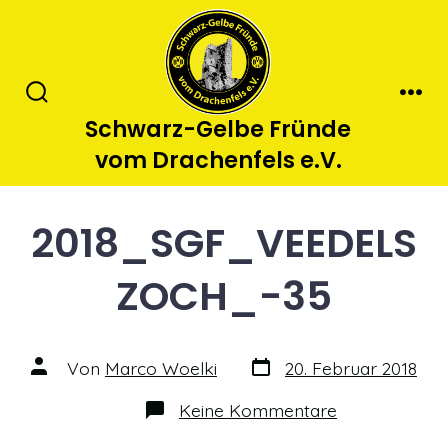
Zum
Inhalt
springen
Suche
Men
Schwarz-Gelbe Fründe
ein-/ausblenden
vom Drachenfels e.V.
2018_SGF_VEEDELS
ZOCH_-35
Datum
Autor
Von
Marco Woelki
20. Februar 2018
des
des
Beitrags
Beitrags
zu
Keine Kommentare
2018_SGF_V