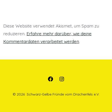
f
n
n
f
f
e
e
n
n
t
t
e
e
)
)
t
t
)
)
Diese Website verwendet Akismet, um Spam zu
reduzieren.
Erfahre mehr darüber, wie deine
Kommentardaten verarbeitet werden
.
Öffne
Öffne
Facebook
Instagram
© 2026
Schwarz-Gelbe Fründe vom Drachenfels e.V.
in
in
einem
einem