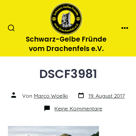
Zum
Inhalt
springen
Suche
Men
Schwarz-Gelbe Fründe
ein-/ausblenden
vom Drachenfels e.V.
DSCF3981
Datum
Autor
Von
Marco Woelki
19. August 2017
des
des
Beitrags
Beitrags
zu
Keine Kommentare
DSCF3981