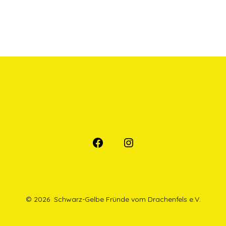
Öffne
Öffne
Facebook
Instagram
in
in
einem
einem
© 2026
Schwarz-Gelbe Fründe vom Drachenfels e.V.
neuen
neuen