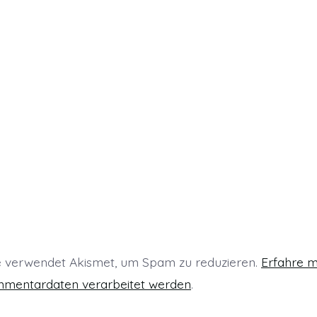
m
e
m
F
n
e
n
s
t
e
r
g
ö
e
ö
f
n
f
n
e
t
)
e verwendet Akismet, um Spam zu reduzieren.
Erfahre m
mmentardaten verarbeitet werden
.