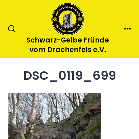
Zum
Inhalt
springen
Suche
Men
Schwarz-Gelbe Fründe
ein-/ausblenden
vom Drachenfels e.V.
DSC_0119_699