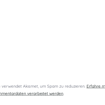
m
F
n
e
n
s
t
e
r
g
ö
e
ö
f
n
f
n
e
t
)
e verwendet Akismet, um Spam zu reduzieren.
Erfahre m
mmentardaten verarbeitet werden
.