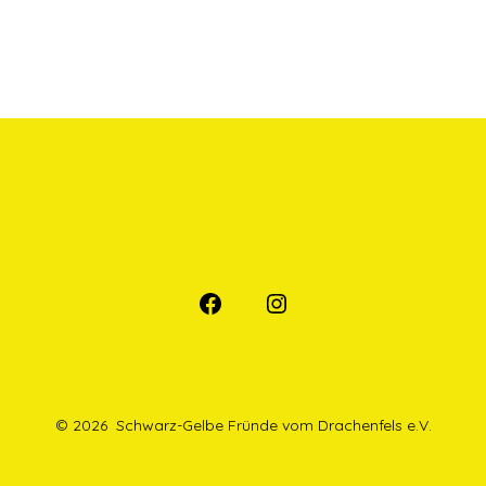
Öffne
Öffne
Facebook
Instagram
in
in
einem
einem
© 2026
Schwarz-Gelbe Fründe vom Drachenfels e.V.
neuen
neuen