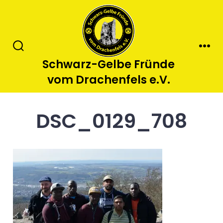
Zum
Inhalt
springen
Suche
Men
Schwarz-Gelbe Fründe
ein-/ausblenden
vom Drachenfels e.V.
DSC_0129_708