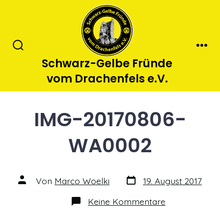
Zum
Inhalt
springen
Suche
Men
Schwarz-Gelbe Fründe
ein-/ausblenden
vom Drachenfels e.V.
IMG-20170806-
WA0002
Datum
Autor
Von
Marco Woelki
19. August 2017
des
des
Beitrags
Beitrags
zu
Keine Kommentare
IMG-
20170806-