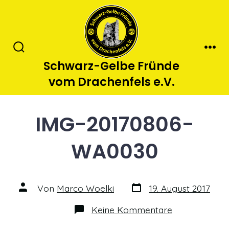
Zum
Inhalt
springen
Suche
Men
Schwarz-Gelbe Fründe
ein-/ausblenden
vom Drachenfels e.V.
IMG-20170806-
WA0030
Datum
Autor
Von
Marco Woelki
19. August 2017
des
des
Beitrags
Beitrags
zu
Keine Kommentare
IMG-
20170806-