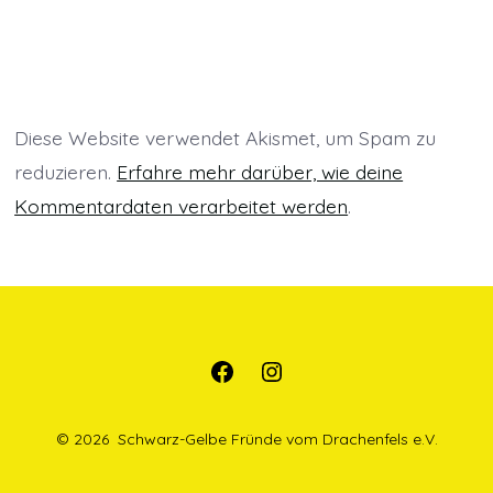
ö
f
f
f
f
n
n
f
f
e
e
n
n
t
t
e
e
)
)
t
t
)
)
Diese Website verwendet Akismet, um Spam zu
reduzieren.
Erfahre mehr darüber, wie deine
Kommentardaten verarbeitet werden
.
Öffne
Öffne
Facebook
Instagram
© 2026
Schwarz-Gelbe Fründe vom Drachenfels e.V.
in
in
einem
einem