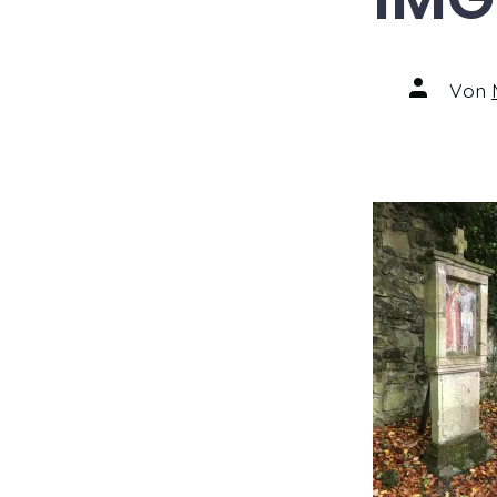
Autor
Von
des
Beitrags