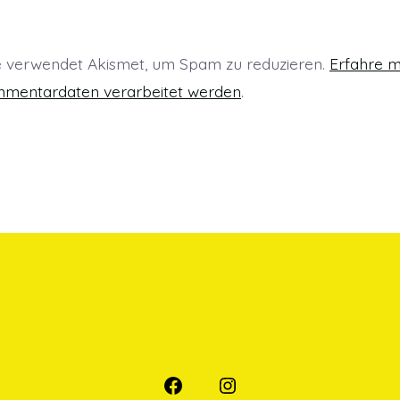
e verwendet Akismet, um Spam zu reduzieren.
Erfahre m
mmentardaten verarbeitet werden
.
Öffne
Öffne