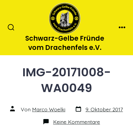
Zum
Inhalt
springen
Suche
Men
Schwarz-Gelbe Fründe
ein-/ausblenden
vom Drachenfels e.V.
IMG-20171008-
WA0049
Datum
Autor
Von
Marco Woelki
9. Oktober 2017
des
des
Beitrags
Beitrags
zu
Keine Kommentare
IMG-
20171008-