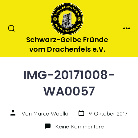
Zum
Inhalt
springen
Suche
Men
Schwarz-Gelbe Fründe
ein-/ausblenden
vom Drachenfels e.V.
IMG-20171008-
WA0057
Datum
Autor
Von
Marco Woelki
9. Oktober 2017
des
des
Beitrags
Beitrags
zu
Keine Kommentare
IMG-
20171008-