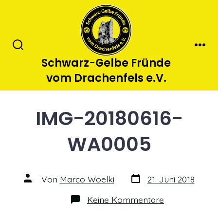
Zum
Inhalt
springen
Suche
Men
Schwarz-Gelbe Fründe
ein-/ausblenden
vom Drachenfels e.V.
IMG-20180616-
WA0005
Datum
Autor
Von
Marco Woelki
21. Juni 2018
des
des
Beitrags
Beitrags
zu
Keine Kommentare
IMG-
20180616-