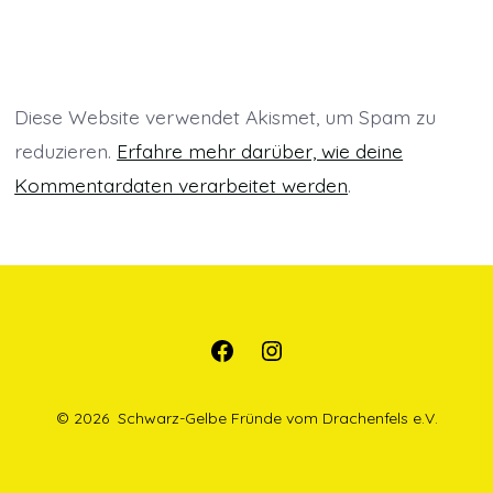
f
n
n
f
f
e
e
n
n
t
t
e
e
)
)
t
t
)
)
Diese Website verwendet Akismet, um Spam zu
reduzieren.
Erfahre mehr darüber, wie deine
Kommentardaten verarbeitet werden
.
Öffne
Öffne
Facebook
Instagram
© 2026
Schwarz-Gelbe Fründe vom Drachenfels e.V.
in
in
einem
einem