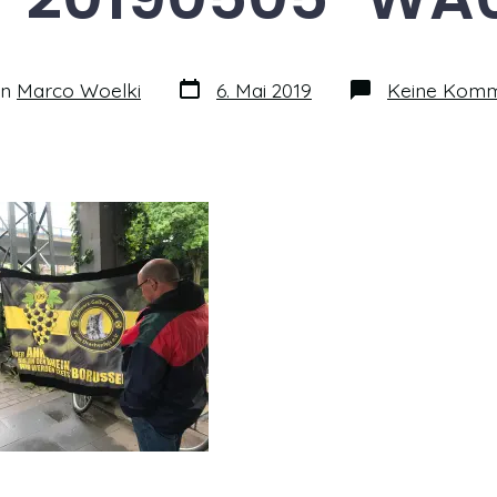
Datum
on
Marco Woelki
6. Mai 2019
Keine Komm
des
Beitrags
s