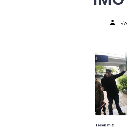
Autor
V
des
Beitrag
Teilen mit: